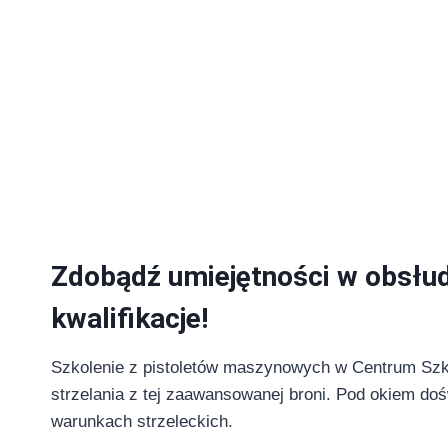
Szkolenie Pistolet Maszyn
Twoja Bezpieczna Przygoda ze Strzelectwem!
Zdobądź umiejętności w obsłud
kwalifikacje!
Szkolenie z pistoletów maszynowych w Centrum Szko
strzelania z tej zaawansowanej broni. Pod okiem do
warunkach strzeleckich.