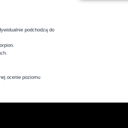
dywidualnie podchodzą do
orpion.
ach.
nej ocenie poziomu